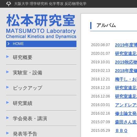
大阪大学 理学研究科 化学専攻 反応物理化学
アルバム
HOME
2019年
2020.08.07
研究室遠足20
2020.01.07
研究概要
2019秋応
2019.10.01
2018年
2019.02.13
実験室・設備
梅干し・お
2018.12.21
ピックアップ
研究室遠足20
2018.12.10
研究室遠足20
2016.12.06
研究業績
アンドレア
2016.03.01
修士論文発
2016.02.16
学会発表・講演
森田さん送
2015.07.09
ＢＢＱ
2015.05.29
発表等予告