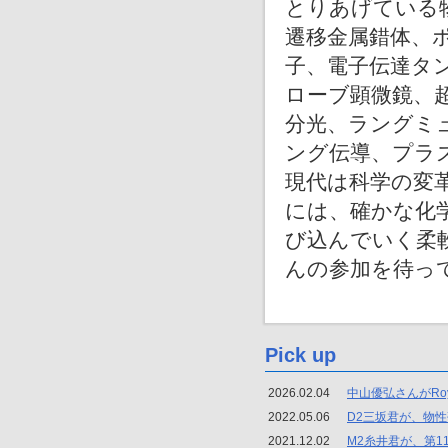
とりあげている
遷移金属錯体、
子、電子伝達タ
ローブ顕微鏡、
分光、ラングミ
ング伝導、プラ
現代は科学の変
には、確かな化
び込んでいく柔
んの参加を待っ
Pick up
2026.02.04
中山優弘さんがRoyal
2022.05.06
D2三坂君が、物
2021.12.02
M2糸井君が、第1