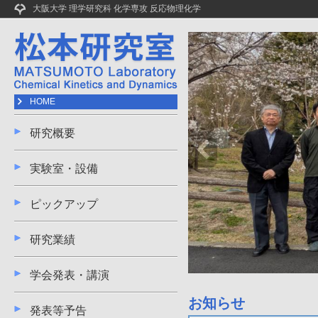
大阪大学 理学研究科 化学専攻 反応物理化学
HOME
研究概要
実験室・設備
ピックアップ
研究業績
学会発表・講演
info heading
info content
お知らせ
発表等予告