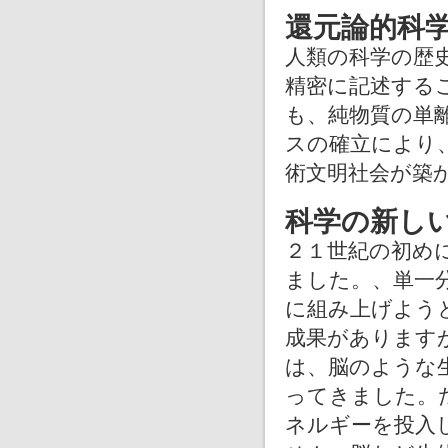
還元論的科
人類の科学の歴
精密に記述する
も、純物質の単
スの確立により
術文明社会が築
科学の新し
２１世紀の初め
ました。、単一
に組み上げよう
成果があります
は、脳のような
ってきました。
ネルギーを投入