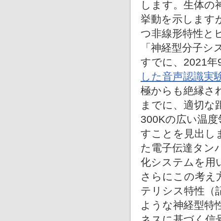
します。生体の
挙動を示します
つ非線形特性と
「神経型分子シ
すでに、2021
した音声認識実
極からも絶縁さ
までに、適切な距
300Kの広い温
すことを見出し
た電子伝達タン
化システムを用
さらにこの考え
テリシス特性（
ような神経型特
ネスに基づく信